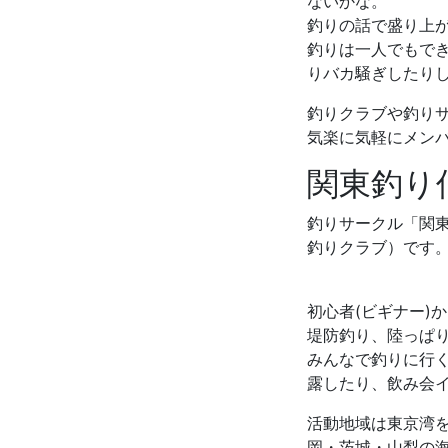
ないかな。
釣りの話で盛り上
釣りは一人でもで
りバカ騒ぎしたり
釣りクラブや釣り
気楽に気軽にメン
関東釣り
釣りサークル「関
釣りクラブ）です
初心者(ビギナー)
堤防釣り、陸っぱ
みんなで釣りに行
露したり、飲み会
活動地域は東京湾
岡・茨城・山梨の