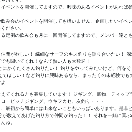
りイベントを開催してますので、興味のあるイベントがあれば
や飲み会のイベントを開催しても構いません。企画したいイベ
談ください。
まる定例の飲み会も月に一回開催してますので、メンバー達と
仲間が欲しい！ 繊細なサーフのキス釣りを語り合いたい！ 
何でも聞いてくれ！なんて熱い人も大歓迎！
とにかくたくさん釣りたい！ 釣りをやってみたいけど、何を
教えてほしい！など釣りに興味あるなら、まったくの未経験でも
すよ！
教えてくれる方も募集しています！ ジギング、底物、ティップ
スローピッチジギング、ウキフカセ、友釣り・・・
て、最初から簡単には出来ないこともいっぱいあります。是非
分が教えてあげた釣り方で仲間が釣った！！ それを一緒に喜
もんね。