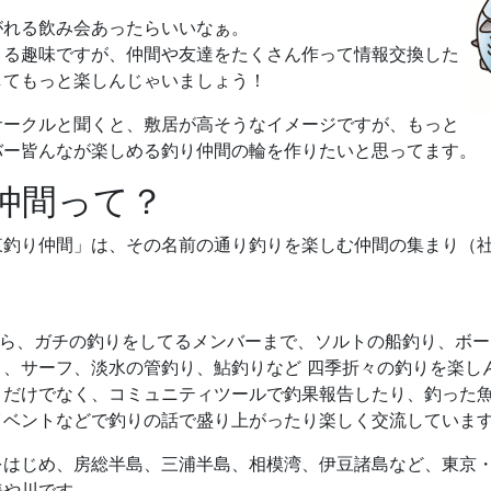
がれる飲み会あったらいいなぁ。
きる趣味ですが、仲間や友達をたくさん作って情報交換した
してもっと楽しんじゃいましょう！
サークルと聞くと、敷居が高そうなイメージですが、もっと
バー皆んなが楽しめる釣り仲間の輪を作りたいと思ってます。
仲間って？
東釣り仲間」は、その名前の通り釣りを楽しむ仲間の集まり（
。
から、ガチの釣りをしてるメンバーまで、ソルトの船釣り、ボ
り、サーフ、淡水の管釣り、鮎釣りなど 四季折々の釣りを楽し
くだけでなく、コミュニティツールで釣果報告したり、釣った
イベントなどで釣りの話で盛り上がったり楽しく交流していま
をはじめ、房総半島、三浦半島、相模湾、伊豆諸島など、東京
海や川です。