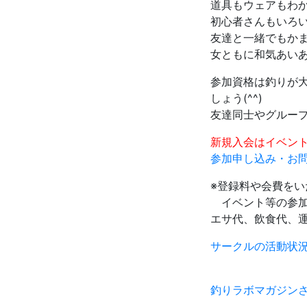
道具もウェアもわ
初心者さんもいろい
友達と一緒でもか
女ともに和気あい
参加資格は釣りが大
しょう(^^)
友達同士やグルー
新規入会はイベン
参加申し込み・お
※登録料や会費を
イベント等の参加
エサ代、飲食代、
サークルの活動状
釣りラボマガジン